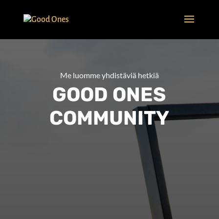
Me luomme yhdistäviä hetkiä
GOOD ONES
COMMUNITY