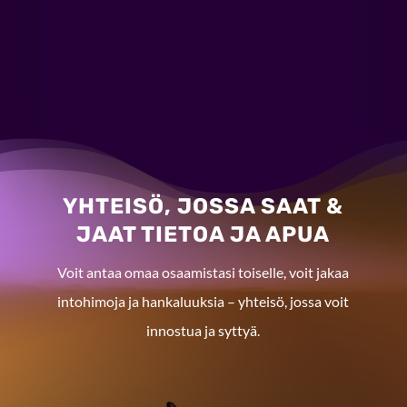
YHTEISÖ, JOSSA SAAT &
JAAT TIETOA JA APUA
Voit antaa omaa
osaamistasi toiselle, v
oit jakaa
intohimoja ja hankaluuksia – yhteisö, jossa voit
innostua ja syttyä.