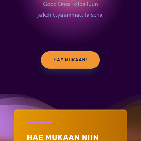
Good Ones -kilpailuun
ja kehittyä ammattilaisena.
HAE MUKAAN!
HAE MUKAAN NIIN