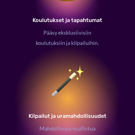
Koulutukset ja tapahtumat
Pääsy eksklusiivisiin
koulutuksiin ja kilpailuihin.
Kilpailut ja uramahdollisuudet
Mahdollisuus osallistua